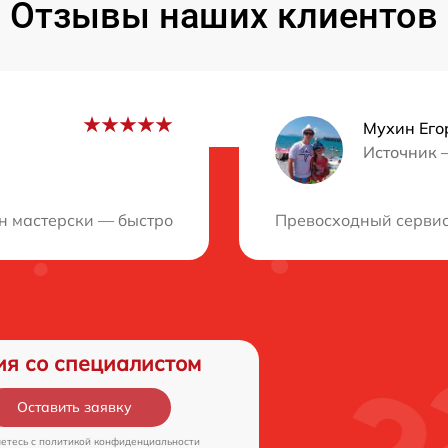
Отзывы наших клиентов
Мухин Его
Источник 
ция?
н мастерски — быстро и качественно, с полным внимани
Превосходный сервис
ия со специалистом
Оставить заявку
аетесь c
политикой конфиденциальности