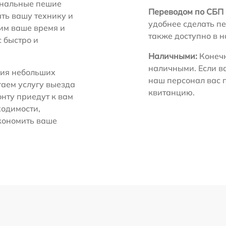
нальные пешие
Переводом по СБП 
ть вашу технику и
удобнее сделать пе
ним ваше время и
также доступно в 
с быстро и
Наличными:
Конечн
наличными. Если в
ия небольших
наш персонал вас 
гаем услугу выезда
квитанцию.
нту приедут к вам
ходимости,
экономить ваше