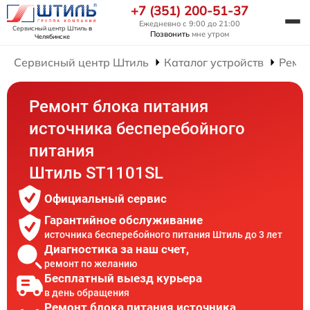
+7 (351) 200-51-37
Ежедневно с 9:00 до 21:00
Сервисный центр Штиль
в
Позвонить
мне утром
Челябинске
Сервисный центр Штиль
Каталог устройств
Ремон
Ремонт блока питания
источника бесперебойного
питания
Штиль ST1101SL
Официальный сервис
Гарантийное обслуживание
источника бесперебойного питания Штиль до 3 лет
Диагностика за наш счет,
ремонт по желанию
Бесплатный выезд курьера
в день обращения
Ремонт блока питания источника