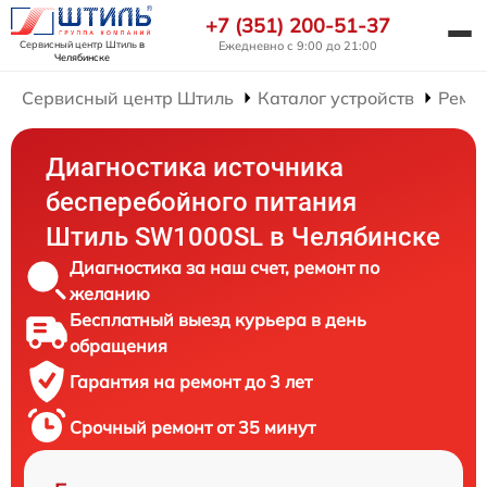
+7 (351) 200-51-37
Сервисный центр Штиль
в
Ежедневно с 9:00 до 21:00
Челябинске
Сервисный центр Штиль
Каталог устройств
Ремон
Диагностика источника
бесперебойного питания
Штиль SW1000SL в Челябинске
Диагностика за наш счет, ремонт по
желанию
Бесплатный выезд курьера в день
обращения
Гарантия на ремонт до 3 лет
Срочный ремонт от 35 минут